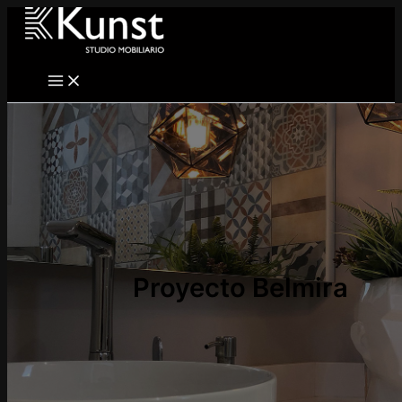
Ir
al
contenido
Proyecto Belmira